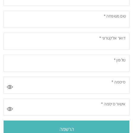
שם משפחה *
דואר אלקטרוני *
טלפון *
סיסמה *
הצג סי
אישור סיסמה *
הצג סי
הרשמה