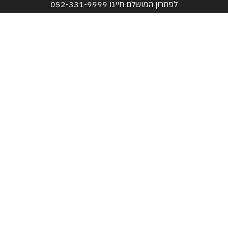
לפתרון המושלם חייגו
052-331-9999
טלפונים:
052-331-9999
052-525-3517
דוא"ל:
bareket611@gmail.com