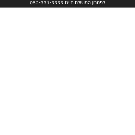
לפתרון המושלם חייגו
052-331-9999
טלפונים:
052-331-9999
052-525-3517
דוא"ל:
bareket611@gmail.com