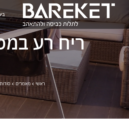
בי
ריח רע במכ
ראשי
מאמרים
סודות