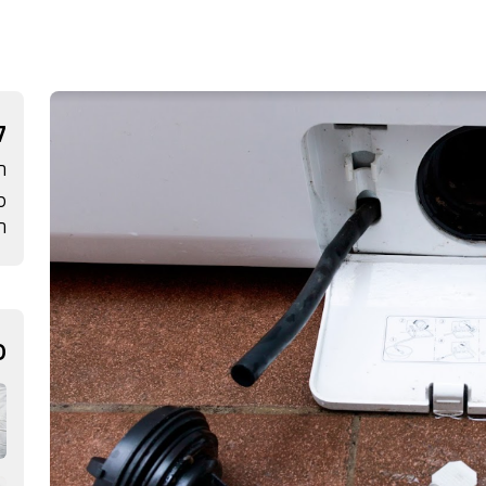
ק
ה
ס
הב
פ