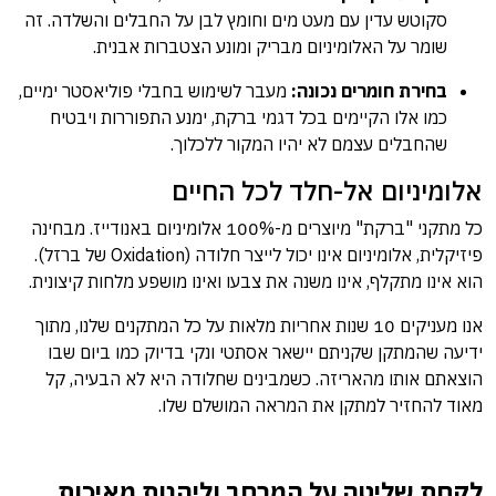
סקוטש עדין עם מעט מים וחומץ לבן על החבלים והשלדה. זה
שומר על האלומיניום מבריק ומונע הצטברות אבנית.
בחירת חומרים נכונה:
מעבר לשימוש בחבלי פוליאסטר ימיים,
כמו אלו הקיימים בכל דגמי ברקת, ימנע התפוררות ויבטיח
שהחבלים עצמם לא יהיו המקור ללכלוך.
אלומיניום אל-חלד לכל החיים
כל מתקני "ברקת" מיוצרים מ-100% אלומיניום באנודייז. מבחינה
פיזיקלית, אלומיניום אינו יכול לייצר חלודה (Oxidation של ברזל).
הוא אינו מתקלף, אינו משנה את צבעו ואינו מושפע מלחות קיצונית.
אנו מעניקים 10 שנות אחריות מלאות על כל המתקנים שלנו, מתוך
ידיעה שהמתקן שקניתם יישאר אסתטי ונקי בדיוק כמו ביום שבו
הוצאתם אותו מהאריזה. כשמבינים שחלודה היא לא הבעיה, קל
מאוד להחזיר למתקן את המראה המושלם שלו.
לקחת שליטה על המרחב וליהנות מאיכות