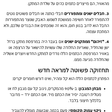
מהאוויר, הם מייצרים כתמים כהים על שלדת המתקן.
3. חבלים ישנים ומתפוררים
חבלי כותנה או חבלים פשוטים נוטים
להתפורר לאחר חשיפה ממושכת לשמש. האבק שנוצר מהתפוררות
החבל הוא לרוב בגוון חום, והוא זה שמכתים את הבגדים שלכם, ולא
המתכת עצמה.
4. "זיהום" ממתקנים ישנים
אם בעבר היה במרפסת מתקן ברזל
ישן שהחליד, שאריות החלודה שלו עשויות להישאר על הרצפה או
באוויר המרפסת. הכתמים הללו נודדים למתקן החדש ויוצרים אשליה
שהחלודה מגיעה ממנו.
תחזוקה פשוטה למראה חדש
הפתרון לכתמים הללו הוא קל ומהיר, ואינו דורש חומרים יקרים:
מבחן המגבון:
ב-90% מהמקרים, ניגוב קל עם מגבון לח או
מטלית רטובה יסיר את הכתם מיד. אם הכתם ירד – מדובר
בלכלוך חיצוני בלבד.
ניקוי עמוק תקופתי:
פעם בכמה שבועות, מומלץ להעביר