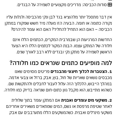
סודות הכביסה: מדריכים מקצועיים לשמירה על הבגדים.
אין דבר מתסכל יותר מלהוציא בגד לבן ונקי מהכביסה ולגלות עליו
נקודה כתומה או חומה. הבעיה הזו מעלה מיד חשש שמקורו במתקן
הכביסה – האם הוא התחיל להחליד? האם הוא עומד להיהרס?
החדשות המרגיעות הן שבמרבית המקרים, הכתמים הללו אינם
חלודה של המתקן עצמו. הבנת המקור לכתמים הללו היא הצעד
הראשון לשמירה על מתקן נקי ובגדים ללא רבב לאורך שנים.
למה מופיעים כתמים שנראים כמו חלודה?
1. הצטברות לכלוך חיצוני מהבגדים
פריטים מסוימים שאנו
מכבסים נושאים שאריות של חול, בוץ, אבק ברזל או צבעי אדמה.
במהלך הייבוש, הלכלוך הזה עלול לעבור לחבלים ולהתקשות שם.
כשהוא מתייבש, הוא מקבל גוון כתום-חום שנראה בדיוק כמו חלודה.
2. משקעי מים עומדים ואבנית
אם המתקן עומד בתוך שלולית
לאחר שטיפת מרפסת או גשם, המים שמתאדים משאירים אחריהם
משקעי מינרלים ואבנית. כשהמשקעים הללו מתערבבים עם אבק