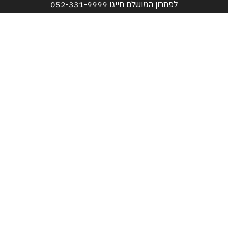
לפתרון המושלם חייגו
052-331-9999
טלפונים:
052-331-9999
052-525-3517
דוא"ל:
bareket611@gmail.com