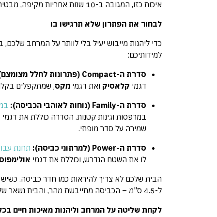
איכות כזו, המגובה ב-10 שנות אחריות מקיפה, מבטיחה שקט נפשי לשנים קדימה.
לבחור את הפתרון שלא תרגישו בו
כדי ליהנות מייבוש יעיל בלי לוותר על המרחב שלכם,
למידותיכם:
סדרת ה-Compact (פתרונות לחלל מצומצם):
דגמי
קלאסיק
ואת דגמי
מקס
, שמתקפלים בקלות
סדרת ה-Family (נוחות לאוהבי הכביסה):
במרוו
במרפסות וגינות קטנות. הסדרה כוללת את דגמי
א
שמירה על סדר מופתי.
סדרת ה-Power (למרתוני כביסה):
תחנת עבוד
לו את השטח הנדרש, וכוללת את דגמי
אולימפוס
הבית שלכם לא צריך להיראות כמו חדר כביסה. כשיש 
ל-4.5 ס"מ – הכביסה מתייבשת מהר, והבית נשאר שלכם.
לקחת שליטה על המרחב וליהנות מאיכות חיים בכ