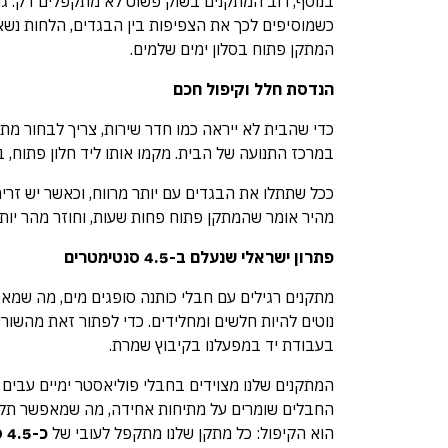
בנוסף, רוב המתקנים בשוק פשוט לא מתקפלים דק. גם
כשמוסיפים לכך את הצפיפות בין הבגדים, הלחות נשא
המתקן פתוח בסלון ימים שלמים.
הנדסת חלל וקיפול חכם
כדי שהבית לא ייראה כמו חדר שירות, צריך לבחור מ
במרכז התנועה של הבית. מקמו אותו ליד חלון פתוח, ב
ככל שתתלו את הבגדים עם יותר מרווח, וכאשר יש זרימ
מהיר אומר שהמתקן פתוח פחות שעות, וחוזר מהר יות
פתרון ישראלי שנעלם ב-4.5 סנטימטרים
מתקנים רגילים עם חבלי כותנה סופגים מים, מה שמאט
נוטים להיות חלשים ומחלידים. כדי לפתור זאת מהשור
בעבודת יד במפעלנו בקיבוץ שמרת.
המתקנים שלנו מצוידים בחבלי פוליאסטר ימיים עבים
החבלים שומרים על מתיחות אחידה, מה שמאפשר תלייה
הוא הקיפול: כל מתקן שלנו מתקפל לעובי של
כ-4.5 ס"מ בלבד