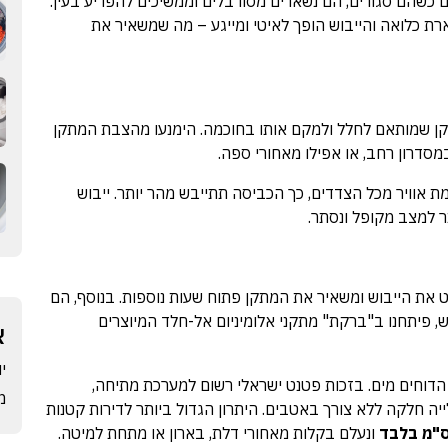
 כשהם סגורים, הם נשארים מסורבלים וממשיכים להפריע בעין.
רת כלואה והייבוש הופך לאיטי ומייגע – מה שמשאיר את
תקן שמותאם לחלל ולמקם אותו בחוכמה. הימנעו מהצבת המתקן
מסדרון רחב, או אפילו מאחורי ספה.
ת אוויר מכל הצדדים, כך הכביסה תתייבש מהר יותר. ייבוש
ר למצב מקופל ונסתר.
 את הייבוש ומשאיר את המתקן פתוח שעות נוספות. בנוסף, הם
ש, פיתחנו ב"ברקת" מתקני אלומיניום אל-חלד המיוצרים
א
יוני
 הדוחים מים. בזכות פטנט ישראלי רשום למערכת מתיחה,
מרץ
 חלקה ללא צורך באטבים. היתרון הגדול ביותר לדירות קטנות
ונעלם בקלות מאחורי דלת, בארון או מתחת למיטה.