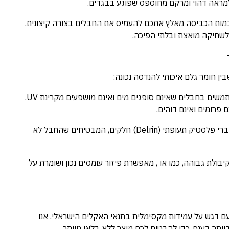
למראה דהוי ומרקם מחוספס שפוגע בבגדים.
מות הכביסה מאלץ אתכם להעמיס את החבלים בצורה קיצונית.
לשחיקה מואצת ובלתי הפיכה.
ין חומר גלם איכותי להנדסה נכונה:
בברקת אנו משתמשים בחבלים שאינם סופגים מים ואינם מושפעים מקרינת UV.
 פרומים ואינם דוהים.
המתקנים שלנו מצוידים במחברי פלסטיק תעופתי (Delrin) חלקים, המבטיחים שהחבל לא
ולת גבוהה, כמו או , מאפשרת פיזור עומסים נכון ושומרת על
ם דגש על עמידות מקסימלית בתנאי האקלים הישראלי. אנו