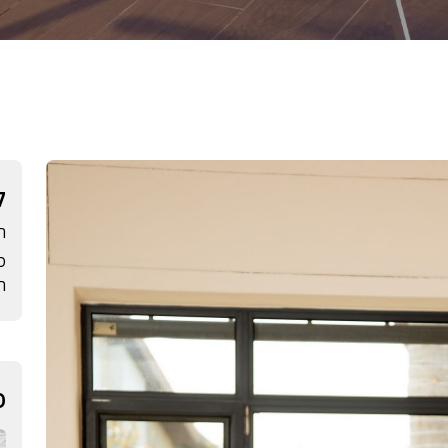
ק
ה
ס
הב
פ