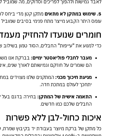
לאבד גמישות ולהפוך לפריכים וסדוקים, מה שמוביל 
5. שימוש במתקן לא מתאים
מתקן קטן מדי ביחס לכ
עומס היתר הקבוע מייצר מתח פנימי בסיבים שמוביל 
חומרים שנועדו להחזיק מעמד
כדי למנוע את "עייפות" החבלים, הסוד טמון בשילוב שב
מעבר לחבלי פוליאסטר ימיים:
הם שומרים על חוזקם וגמישותם לאורך שנים, אינם
מניעת חיכוך מכני:
יתחכך לעולם במתכת חדה.
התאמה אישית של המתקן:
בחירה בדגם בעל קיב
החבלים שלכם כמו חדשים.
איכות כחול-לבן ללא פשרות
כל מתקן של ברקת מיוצר בעבודת יד בקיבוץ שמרת, ע
משתמשים ב-100% אלומיניום ובחבלים המקצועיים ביותר בענף, כדי להבטיח לכם מוצר ללא בלאי מיותר.